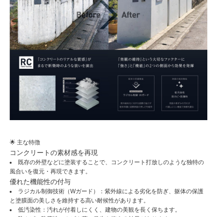
🌟 主な特徴
コンクリートの素材感を再現
既存の外壁などに塗装することで、コンクリート打放しのような独特の
風合いを復元・再現できます。
優れた機能性の付与
ラジカル制御技術（Wガード）：紫外線による劣化を防ぎ、躯体の保護
と塗膜面の美しさを維持する高い耐候性があります。
低汚染性：汚れが付着しにくく、建物の美観を長く保ちます。